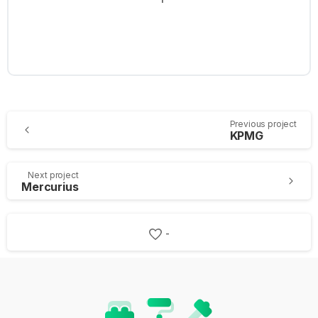
Continue
Previous project
KPMG
Reading
Next project
Mercurius
-