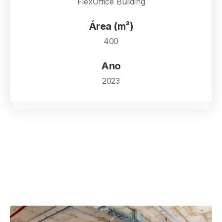
FlexOffice Building
Área (m²)
400
Ano
2023