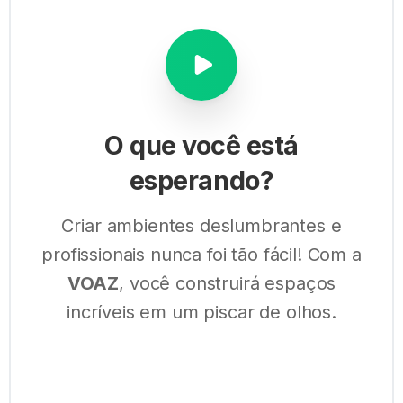
Sobrenome
Você representa alguma empresa?
Sim
O
que
você
está
Não
esperando?
E-mail
Criar ambientes deslumbrantes e
profissionais nunca foi tão fácil! Com a
VOAZ
, você construirá espaços
Número de celular
incríveis em um piscar de olhos.
U
n
Assunto
i