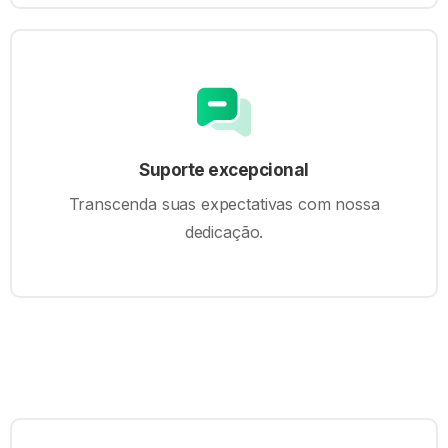
Telefone
Clique para ligar pra gente e fale com
+551139953770
Suporte excepcional
Transcenda suas expectativas com nossa
dedicação.
Envie uma mensagem
Prefere o bom e velho formulário de cont
a gente também gosta dele.
Nome