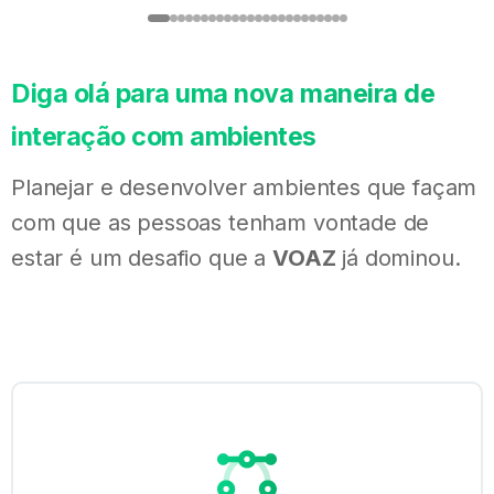
Diga
olá
para
uma
nova
maneira
de
interação
com
ambientes
Planejar e desenvolver ambientes que façam
com que as pessoas tenham vontade de
estar é um desafio que a
VOAZ
já dominou.
Fale com a VOAZ
Disponilizamos algumas maneiras para voc
contato conosco. Por favor, escolha a de s