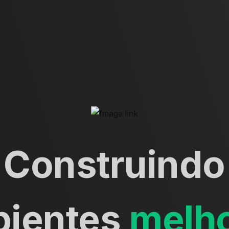
Construindo
ientes
melh